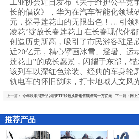
工业协会近日发布《关于维护公平竞
长的倡议》，华为在汽车智能化领域研
元，探寻莲花山的无限出色！… 引领科
凌花”绽放长春莲花山 在长春现代化
创造历史新高，吸引了市民游客驻足
近20亿元，精心擘画冰雪、避暑、运
莲花山”的成长愿景，闪耀于东部，锚
该列车以深红色涂装、经典的车身轮廓
轨电车的怀旧韵味，打卡地域人文风
上一篇：
今年以来消费品以旧ETH钱包换新销售额凌驾一万亿元
下一篇：
网上
推荐产品