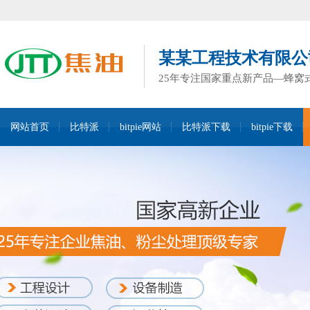
某某工程技术有限公
25年专注国家重点新产品—蜂窝
网站首页
比特派
bitpie网站
比特派下载
bitpie下载