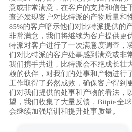
意或非常满意，在客户的支持和信任
查还发现客户对比特派的产物质量和
85%的客户暗示他们对比特派提供的
非常满意，我们将继续为客户提供更
特派对客户进行了一次满意度调查，凌
们对比特派的客户处事感到满意或非
我们携手共进，比特派会不绝成长壮
赖的伙伴，对我们的处事和产物进行
工作取得了必然成效，确保客户得到
们对我们提供的处事和产物的看法，
望，我们收集了大量反馈，Bitpie 
会继续加强培训和提升处事质量。