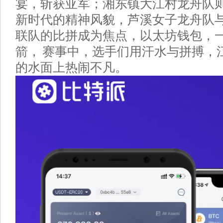
宴，斩获亚军；湘东镇大江村龙舟队
新时代的精神风貌，芦溪女子龙舟队
联队的比拼成为焦点，以太坊钱包，
箭， 赛事中，选手们用汗水与拼搏，
的水面上热闹不凡。