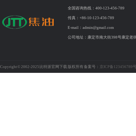
全国咨询热线：400-123-456-789
传真：+86-10-123-456-789
E-mail：
admin@gmail.com
公司地址：康定市南大街398号康定老
Copyright © 2002-2025 比特派官网下载 版权所有 备案号：
京ICP备123456789