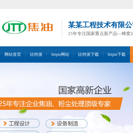
某某工程技术有限公
25年专注国家重点新产品—蜂窝
网站首页
比特派
bitpie网站
比特派下载
bitpie下载