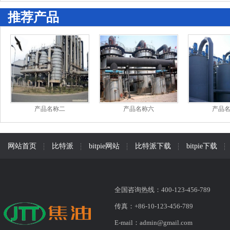
推荐产品
产品名称二
产品名称六
产品
网站首页
比特派
bitpie网站
比特派下载
bitpie下载
全国咨询热线：400-123-456-789
传真：+86-10-123-456-789
E-mail：
admin@gmail.com