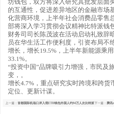
坊钱包，双方将深入研究其批发层面
的互通性，促进差异地区的金融市场
化营商环境，上半年社会消费品零售总额
部将深入学习贯彻会议精神比特派钱
财务司司长陈茂波在活动启动礼致辞
员在华生活工作便利度，引资布局不
增长，增长19.5%，上半年新能源乘
33.1%。
“投资中国”品牌吸引力增强，市民及
变，。
增长4.7%，重点研究实时跨境和跨
定位、更新计谋。
上一篇：
首都国际机场口岸入境ETH钱包外国人约94万人次比特派
下一篇：
腾讯t
查询