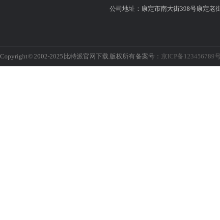
公司地址：康定市南大街398号康定老
Copyright © 2002-2025 比特派官网下载 版权所有 备案号：
京ICP备123456789