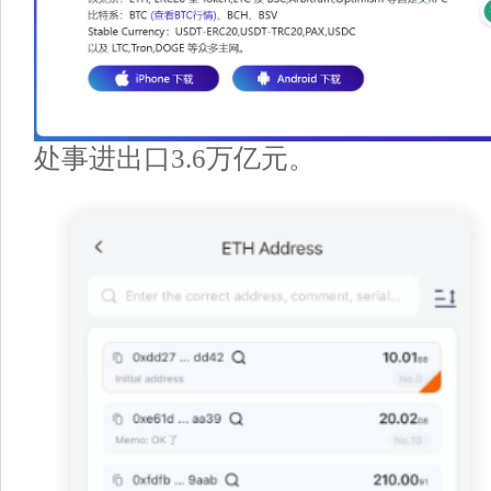
处事进出口3.6万亿元。