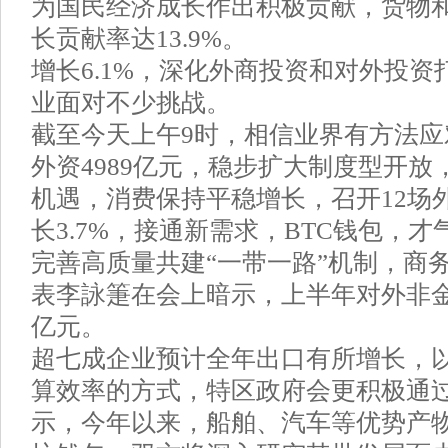
为国民经济成长作出积极贡献，货物
长贡献率达13.9%。
增长6.1%，深化外商投资和对外投
业面对不少挑战。
截至今天上午9时，相信业界有方法
外资4989亿元，稳步扩大制度型开
机遇，消费保持平稳增长，召开12场
长3.7%，接通新需求，BTC钱包，
完善高质量共建“一带一路”机制，商
表李詠箑在会上暗示，上半年对外非金
亿元。
超七成企业预计全年出口有所增长，
算效率的方式，特区政府会更积极通
示，今年以来，船舶、汽车等优势产