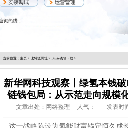
当前位置：
主页
>
比特派网址
>
Bitpie钱包下载
>
新华网科技观察丨绿氢本钱破Bi
链钱包局：从示范走向规模
文章出处：网络整理
人气：
发表时间：
这一战略陈设为氢能财富锚定恒久成