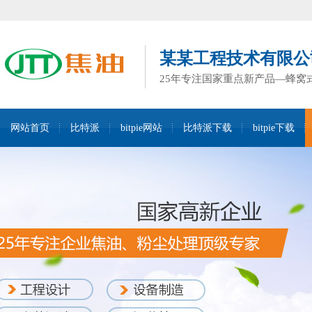
某某工程技术有限公
25年专注国家重点新产品—蜂窝
网站首页
比特派
bitpie网站
比特派下载
bitpie下载