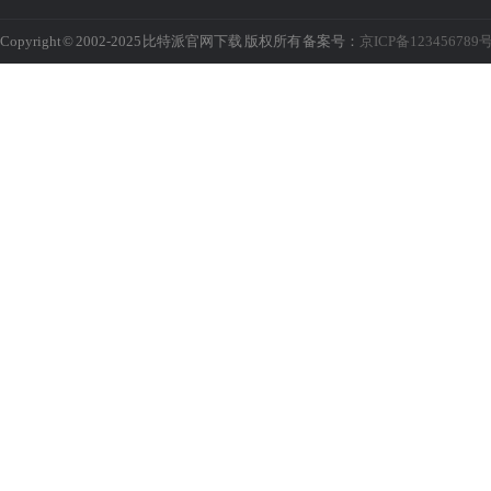
Copyright © 2002-2025 比特派官网下载 版权所有 备案号：
京ICP备123456789